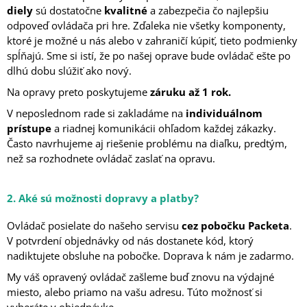
diely
sú dostatočne
kvalitné
a zabezpečia čo najlepšiu
odpoveď ovládača pri hre. Zďaleka nie všetky komponenty,
ktoré je možné u nás alebo v zahraničí kúpiť, tieto podmienky
spĺňajú. Sme si istí, že po našej oprave bude ovládač ešte po
dlhú dobu slúžiť ako nový.
Na opravy preto poskytujeme
záruku až 1 rok.
V neposlednom rade si zakladáme na
individuálnom
prístupe
a riadnej komunikácii ohľadom každej zákazky.
Často navrhujeme aj riešenie problému na diaľku, predtým,
než sa rozhodnete ovládač zaslať na opravu.
2. Aké sú možnosti dopravy a platby?
Ovládač posielate do našeho servisu
cez pobočku Packeta
.
V potvrdení objednávky od nás dostanete kód, ktorý
nadiktujete obsluhe na pobočke. Doprava k nám je zadarmo.
My váš opravený ovládač zašleme buď znovu na výdajné
miesto, alebo priamo na vašu adresu. Túto možnosť si