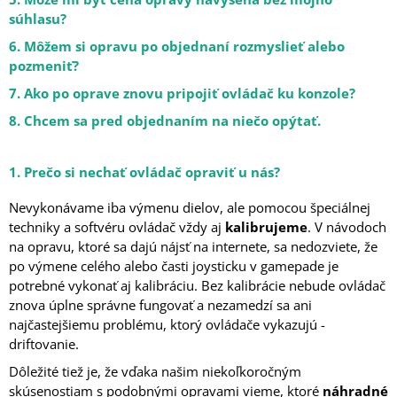
Á
súhlasu?
J
6. Môžem si opravu po objednaní rozmyslieť alebo
S
pozmeniť?
Ť
7. Ako po oprave znovu pripojiť ovládač ku konzole?
?
8. Chcem sa pred objednaním na niečo opýtať.
1. Prečo si nechať ovládač opraviť u nás?
HĽADAŤ
Nevykonávame iba výmenu dielov, ale pomocou špeciálnej
techniky a softvéru ovládač vždy aj
kalibrujeme
. V návodoch
na opravu, ktoré sa dajú nájsť na internete, sa nedozviete, že
po výmene celého alebo časti joysticku v gamepade je
potrebné vykonať aj kalibráciu. Bez kalibrácie nebude ovládač
znova úplne správne fungovať a nezamedzí sa ani
najčastejšiemu problému, ktorý ovládače vykazujú -
driftovanie.
Dôležité tiež je, že vďaka našim niekoľkoročným
skúsenostiam s podobnými opravami vieme, ktoré
náhradné