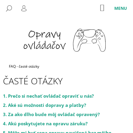
K
Prejsť
M
NÁKUPNÝ
HĽADAŤ
na
O
KOŠÍK
PRIHLÁSENIE
SPÄŤ
SPÄŤ
obsah
Š
Í
Č
K
O
P
O
T
Domov
FAQ - časté otázky
R
E
ČASTÉ OTÁZKY
B
U
1. Prečo si nechať ovládač opraviť u nás?
J
2. Aké sú možnosti dopravy a platby?
E
3. Za ako dlho bude môj ovládač opravený?
T
E
4. Akú poskytujete na opravu záruku?
N
5. Môže mi byť cena opravy navýšená bez môjho