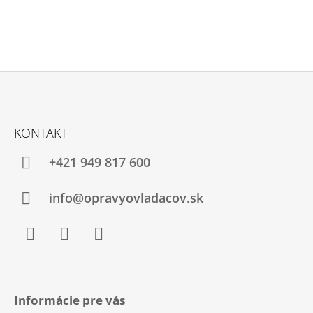
Z
Á
KONTAKT
P
Ä
+421 949 817 600
T
I
info@opravyovladacov.sk
E
Facebook
Facebook
WhatsApp
Messenger
Informácie pre vás