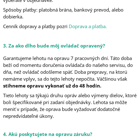
vyberáte v objednávke.
Spôsoby platby: platobná brána, bankový prevod, alebo
dobierka.
Cenník dopravy a platby pozri
Doprava a platba.
3. Za ako dlho bude môj ovládač opravený?
Garantujeme lehotu na opravu 7 pracovných dní. Táto doba
beží od momentu doručenia ovládača do našeho servisu, do
dňa, než ovládač odošleme späť. Doba prepravy, na ktorú
nemáme vplyv, sa do tejto lehoty nepočíta. Väčšinou však
stihneme opravu vykonať už do 48 hodín.
Tieto lehoty sa týkajú druhu opráv alebo výmeny dielov, ktoré
boli špecifikované pri zadaní objednávky. Lehota sa môže
meniť v prípade, že oprava bude vyžadovať dodatočné
nepredvídateľné úkony.
4. Akú poskytujete na opravu záruku?